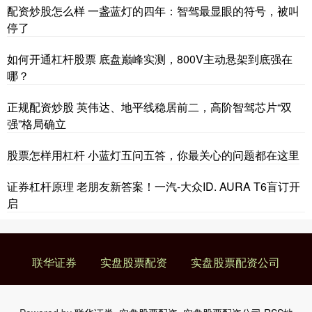
配资炒股怎么样 一盏蓝灯的四年：智驾最显眼的符号，被叫
停了
如何开通杠杆股票 底盘巅峰实测，800V主动悬架到底强在
哪？
正规配资炒股 英伟达、地平线稳居前二，高阶智驾芯片“双
强”格局确立
股票怎样用杠杆 小蓝灯五问五答，你最关心的问题都在这里
证券杠杆原理 老朋友新答案！一汽-大众ID. AURA T6盲订开
启
联华证券
实盘股票配资
实盘股票配资公司