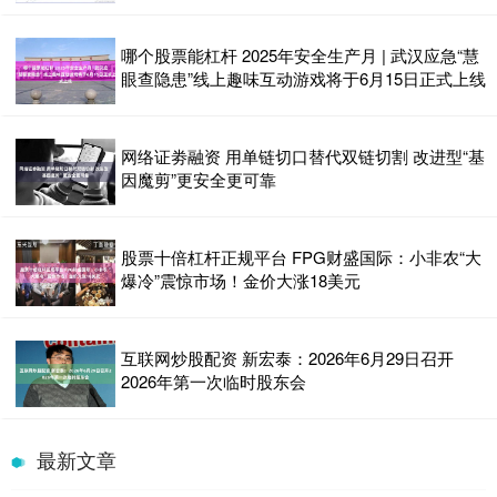
哪个股票能杠杆 2025年安全生产月 | 武汉应急“慧
眼查隐患”线上趣味互动游戏将于6月15日正式上线
网络证劵融资 用单链切口替代双链切割 改进型“基
因魔剪”更安全更可靠
股票十倍杠杆正规平台 FPG财盛国际：小非农“大
爆冷”震惊市场！金价大涨18美元
互联网炒股配资 新宏泰：2026年6月29日召开
2026年第一次临时股东会
最新文章