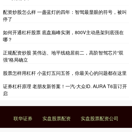
配资炒股怎么样 一盏蓝灯的四年：智驾最显眼的符号，被叫
停了
如何开通杠杆股票 底盘巅峰实测，800V主动悬架到底强在
哪？
正规配资炒股 英伟达、地平线稳居前二，高阶智驾芯片“双
强”格局确立
股票怎样用杠杆 小蓝灯五问五答，你最关心的问题都在这里
证券杠杆原理 老朋友新答案！一汽-大众ID. AURA T6盲订开
启
联华证券
实盘股票配资
实盘股票配资公司