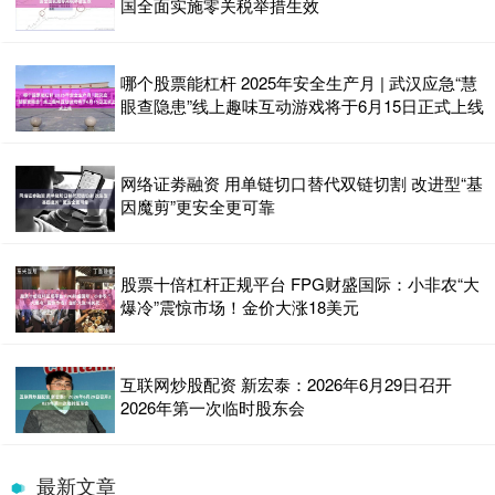
国全面实施零关税举措生效
哪个股票能杠杆 2025年安全生产月 | 武汉应急“慧
眼查隐患”线上趣味互动游戏将于6月15日正式上线
网络证劵融资 用单链切口替代双链切割 改进型“基
因魔剪”更安全更可靠
股票十倍杠杆正规平台 FPG财盛国际：小非农“大
爆冷”震惊市场！金价大涨18美元
互联网炒股配资 新宏泰：2026年6月29日召开
2026年第一次临时股东会
最新文章