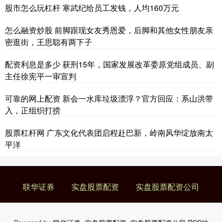
股市怎么玩杠杆 寒武纪给员工发钱，人均160万元
怎么融资炒股 前脚跟现女友秀恩爱，后脚和其他女性朋友亲
密逛街，王思聪有两下子
配资利息是多少 获刑15年，国家发展改革委原党组成员、副
主任徐宪平一审宣判
可靠的网上配资 新会一水库垃圾漂浮？官方回应：系山洪带
入，正组织打捞
股票杠杆网 广东文化代表团启程赴巴新，岭南风华绽放南太
平洋
联华证券
实盘股票配资
实盘股票配资公司