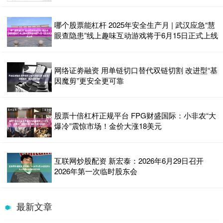
哪个股票能杠杆 2025年安全生产月 | 武汉应急“慧
眼查隐患”线上趣味互动游戏将于6月15日正式上线
网络证劵融资 用单链切口替代双链切割 改进型“基
因魔剪”更安全更可靠
股票十倍杠杆正规平台 FPG财盛国际：小非农“大
爆冷”震惊市场！金价大涨18美元
互联网炒股配资 新宏泰：2026年6月29日召开
2026年第一次临时股东会
最新文章