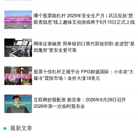
哪个股票能杠杆 2025年安全生产月 | 武汉应急“慧
眼查隐患”线上趣味互动游戏将于6月15日正式上线
网络证劵融资 用单链切口替代双链切割 改进型“基
因魔剪”更安全更可靠
股票十倍杠杆正规平台 FPG财盛国际：小非农“大
爆冷”震惊市场！金价大涨18美元
互联网炒股配资 新宏泰：2026年6月29日召开
2026年第一次临时股东会
最新文章