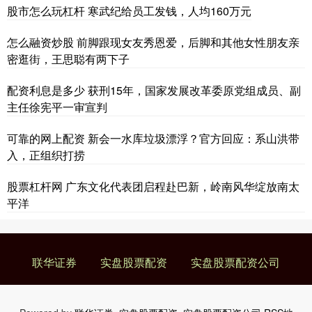
股市怎么玩杠杆 寒武纪给员工发钱，人均160万元
怎么融资炒股 前脚跟现女友秀恩爱，后脚和其他女性朋友亲
密逛街，王思聪有两下子
配资利息是多少 获刑15年，国家发展改革委原党组成员、副
主任徐宪平一审宣判
可靠的网上配资 新会一水库垃圾漂浮？官方回应：系山洪带
入，正组织打捞
股票杠杆网 广东文化代表团启程赴巴新，岭南风华绽放南太
平洋
联华证券
实盘股票配资
实盘股票配资公司