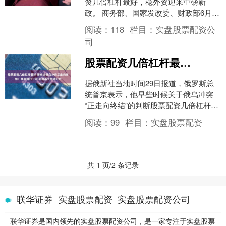
资几倍杠杆最好，稳外资迎来重磅新
政。 商务部、国家发改委、财政部6月22
日发布《利用外资固稳促优行动方案》
阅读：
118
栏目：
实盘股票配资公
（下称《行动方案》）....
司
股票配资几倍杠杆最好 普京谈俄乌冲突正走向终结：并非随口一说 而是基于战场分析
据俄新社当地时间29日报道，俄罗斯总
统普京表示，他早些时候关于俄乌冲突
“正走向终结”的判断股票配资几倍杠杆最
好，是基于对战场局势的审慎分析。 报
阅读：
99
栏目：
实盘股票配资
道称股票配资几倍....
共 1 页/2 条记录
联华证券_实盘股票配资_实盘股票配资公司
联华证券是国内领先的实盘股票配资公司，是一家专注于实盘股票