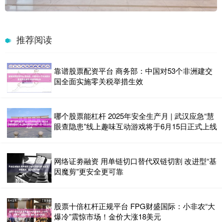
推荐阅读
靠谱股票配资平台 商务部：中国对53个非洲建交
国全面实施零关税举措生效
哪个股票能杠杆 2025年安全生产月 | 武汉应急“慧
眼查隐患”线上趣味互动游戏将于6月15日正式上线
网络证劵融资 用单链切口替代双链切割 改进型“基
因魔剪”更安全更可靠
股票十倍杠杆正规平台 FPG财盛国际：小非农“大
爆冷”震惊市场！金价大涨18美元