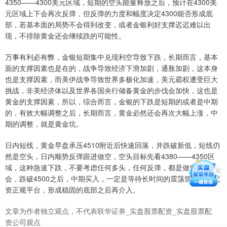
4350——4300美元区域，短期的空头能量释放之后，预计在4300美
元区域上下会再次反弹，但反弹的力度和幅度决定4300能否形成底
部，若基本面的局势不会得到改变，或者金银利好支撑迟迟难以出
现，不排除黄金还会继续跌的可能性。
万事有利必有弊，金银短期集中兑现利空导致下跌，长期而言，基本
面的支撑因素也是在的，战争导致经济下滑加剧，通胀加剧，这本身
也是支撑因素，而美伊战争导致世界多极化加速，美元霸权遭受巨大
挑战，非美经济体以及世界各国央行储备黄金的步伐会加快，这也是
黄金的支撑因素，所以，综合而言，金银的下跌是短期的或者是中期
的，有效大幅调整之后，长期而言，黄金必然还会再次大幅上涨，中
期的调整，就是黄金坑。
日内短线，黄金早盘承压4510附近后快速回落，并跌破新低，短线仍
然是空头，日内顺势反弹跟进做空，空头目标先看4380——4350区
域，这种急速下跌，不要考虑任何多头，任何反弹，都是做空的机
会，跌破4500之后，中期买入，一定是等待长时间的震荡筑底炒股配
资正规平台，形成稳固的底部之后再介入。
文章为作者独立观点，不代表联华证券_实盘股票配资_实盘股票配
资公司观点