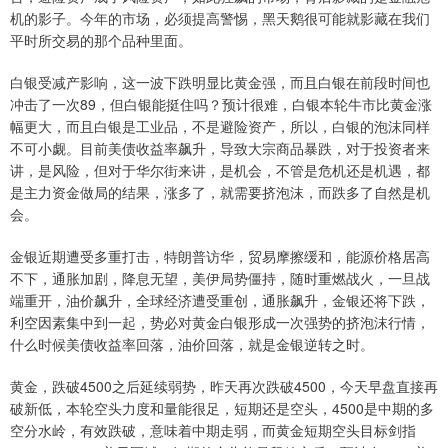
机的影子。今年的市场，必须提高警惕，黑天鹅很可能就影藏在我们
平时所交易的那个品种里面。
白银受减产影响，这一波下跌明显比黄金强，而且白银在前段时间也
冲击了一次89，但白银能挺住吗？预计很难，白银本轮牛市比黄金涨
幅更大，而且白银是工业品，不是避险资产，所以，白银的泡沫同样
不可小觑。目前美债收益率飙升，导致大宗商品暴跌，对于投资者来
讲，是风险，但对于华尔街来讲，是机会，不管是危机还是机遇，都
是主力资金做局的结果，涨多了，就需要挤泡沫，而跌多了自然是机
会。
金银近期遭受多重打击，特朗普访华，贸易摩擦缓和，能源价格居高
不下，通胀加剧，降息无望，美伊局势僵持，随时重燃战火，一旦战
端重开，油价飙升，全球经济遭受重创，通胀飙升，金银还将下跌，
利空因素集中到一起，势必对黄金白银形成一次强势的挤泡沫行情，
什么时候美债收益率回落，油价回落，就是金银逆转之时。
黄金，跌破4500之后延续弱势，昨天再次跌破4500，今天早盘直接再
破新低，本轮空头力度和量能很足，短期还是空头，4500是中期的多
空分水岭，有效跌破，意味着中期走弱，而黄金短期空头目标剑指