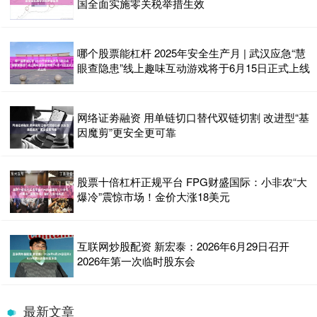
国全面实施零关税举措生效
哪个股票能杠杆 2025年安全生产月 | 武汉应急“慧
眼查隐患”线上趣味互动游戏将于6月15日正式上线
网络证劵融资 用单链切口替代双链切割 改进型“基
因魔剪”更安全更可靠
股票十倍杠杆正规平台 FPG财盛国际：小非农“大
爆冷”震惊市场！金价大涨18美元
互联网炒股配资 新宏泰：2026年6月29日召开
2026年第一次临时股东会
最新文章