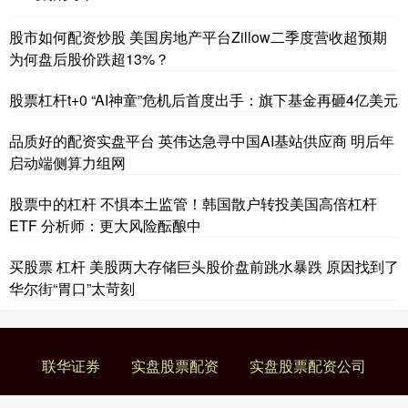
股市如何配资炒股 美国房地产平台Zillow二季度营收超预期
为何盘后股价跌超13%？
股票杠杆t+0 “AI神童”危机后首度出手：旗下基金再砸4亿美元
品质好的配资实盘平台 英伟达急寻中国AI基站供应商 明后年
启动端侧算力组网
股票中的杠杆 不惧本土监管！韩国散户转投美国高倍杠杆
ETF 分析师：更大风险酝酿中
买股票 杠杆 美股两大存储巨头股价盘前跳水暴跌 原因找到了
华尔街“胃口”太苛刻
联华证券
实盘股票配资
实盘股票配资公司