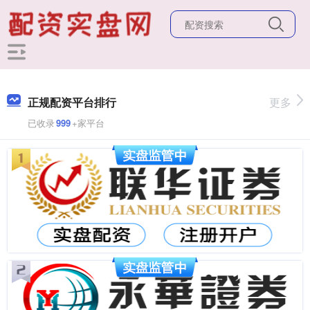
正规配资平台排行
更多
已收录
999
+家平台