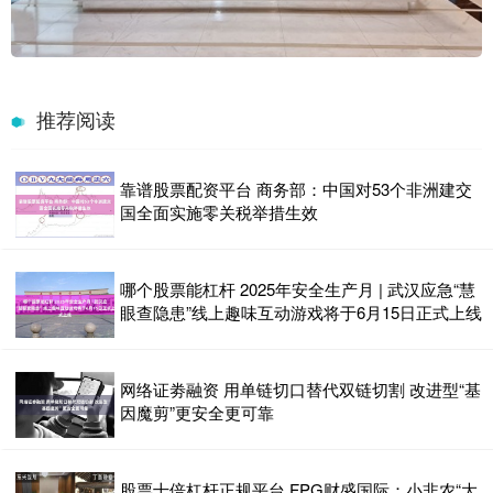
推荐阅读
靠谱股票配资平台 商务部：中国对53个非洲建交
国全面实施零关税举措生效
哪个股票能杠杆 2025年安全生产月 | 武汉应急“慧
眼查隐患”线上趣味互动游戏将于6月15日正式上线
网络证劵融资 用单链切口替代双链切割 改进型“基
因魔剪”更安全更可靠
股票十倍杠杆正规平台 FPG财盛国际：小非农“大