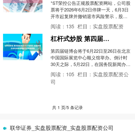
*ST荣控公告正规股票配资网站，公司股
票将于2026年6月2日停牌一天，6月3日
开市起复牌并撤销退市风险警示，股票
简称变更为“荣丰控股”，公司股票交易价
阅读：
135
栏目：
实盘股票配资
格日涨跌....
杠杆式炒股 第四届链博会6月下旬举办 美国参展企业机构数量蝉联外资展商榜首
第四届链博会将于6月22日至26日在北京
中国国际展览中心顺义馆举办。倒计时
30天之际，5月22日，在国务院新闻办举
行的发布会上，本届链博会亮点看点悉
阅读：
105
栏目：
实盘股票配资公
数揭晓。作为....
司
共 1 页/5 条记录
联华证券_实盘股票配资_实盘股票配资公司