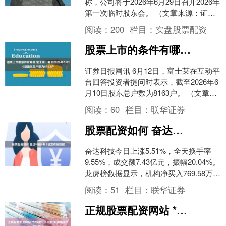
称，公司将于2026年6月29日召开2026年
第一次临时股东会。 （文章来源：证券
日报）互联网炒股配资 海量资讯、精准
阅读：
200
栏目：
实盘股票配资
解....
股票上市的条件有哪些 富士莱：截至2026年6月10日股东总户数为8163户
证券日报网讯 6月12日，富士莱在互动平
台回答投资者提问时表示，截至2026年6
月10日股东总户数为8163户。 （文章来
源：证券日报）股票上市的条件有哪些
阅读：
60
栏目：
联华证券
海....
股票配资如何 奋达科技6月5日龙虎榜数据
奋达科技今日上涨5.51%，全天换手率
9.55%，成交额7.43亿元，振幅20.04%。
龙虎榜数据显示，机构净买入769.58万
元，深股通净买入2992.46万....
阅读：
51
栏目：
联华证券
正规股票配资网站 *ST荣控：6月3日起撤销退市风险警示