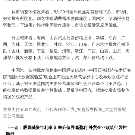
从市场整体情况来看，5月20日国际原油期货价格下跌，市场利
好支撑有所弱化。加之终端消费需求整体偏弱，国内汽、柴油报价趋
弱整理，下游用户维持刚需操作原则，市场交投活跃度仍偏低。
分区域来看，海南、山西汽油批发价格上涨，新疆、江西、广
西、吉林、天津、黑龙江、甘肃、浙江、山东、广东汽油批发价格下
跌；吉林、新疆、宁夏、福建、河南、浙江、广西、山西、山东、天
津柴油批发价格下跌。山东地炼方面，汽、柴油价格均下跌。
中国汽、柴油批发价格由中国经济信息社-中国石油经济技术研究
院“能源大数据实验室”联合上海石油天然气交易中心发布炒股杠杆是
什么，基于对全国范围内主要经营单位和社会经营单位（不含炼厂）
的批发价格数据采集并计算形成，是反映中国汽、柴油批发市场整体
情况的权威产品。
文章为作者独立观点，不代表联华证券_实盘股票配资_实盘股票配
资公司观点
上一篇：
股票融资年利率 汇率升值吞噬盈利 外贸企业须筑牢风控
防线