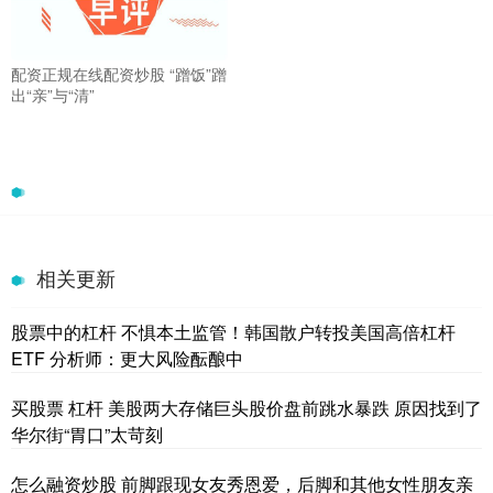
配资正规在线配资炒股 “蹭饭”蹭
出“亲”与“清”
相关更新
股票中的杠杆 不惧本土监管！韩国散户转投美国高倍杠杆
ETF 分析师：更大风险酝酿中
买股票 杠杆 美股两大存储巨头股价盘前跳水暴跌 原因找到了
华尔街“胃口”太苛刻
怎么融资炒股 前脚跟现女友秀恩爱，后脚和其他女性朋友亲