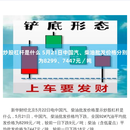
新华财经北京5月22日电中国汽、柴油批发价格显示炒股杠杆是
什么，5月21日，中国汽、柴油批发价格均下跌。全国92#汽油平均批
发价格为8299元／吨，较前一日下跌9元／吨；柴油（含低凝点）平
均批发价格为7447元／吨，较前一日下跌18元／吨。