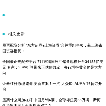
相关更新
股票配资分析 “东方证券+上海证券”合并重组事项，获上海市
国资委批复！
全国最正规配资平台 7月末我国外汇储备规模升至34188亿美
元 专家：汇率折算带来正估值效应，央行增持黄金仍是大方
向
证券杠杆原理 老朋友新答案！一汽-大众ID. AURA T6盲订开
启
股票什么叫加杠杆 中国月销4辆，全球却狂卖55万辆，斯柯
达退出中国反而混得更好了？