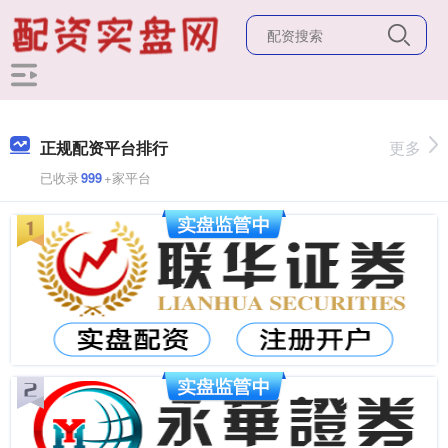
正规配资平台排行
更多
已收录
999
+家平台