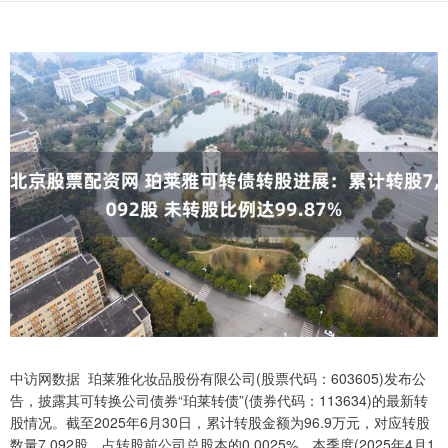
中访网数据 珀莱雅化妆品股份有限公司(股票代码：603605)发布公
告，披露其可转换公司债券“珀莱转债”(债券代码：113634)的最新转
股情况。截至2025年6月30日，累计转股金额为96.9万元，对应转股
数量7,092股，占转股前公司总股本的0.0025%。本季度(2025年4月1