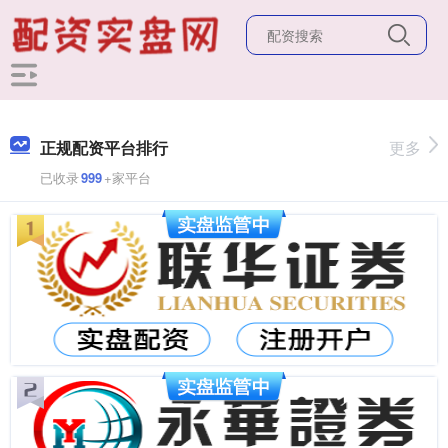
正规配资平台排行
更多
已收录
999
+家平台