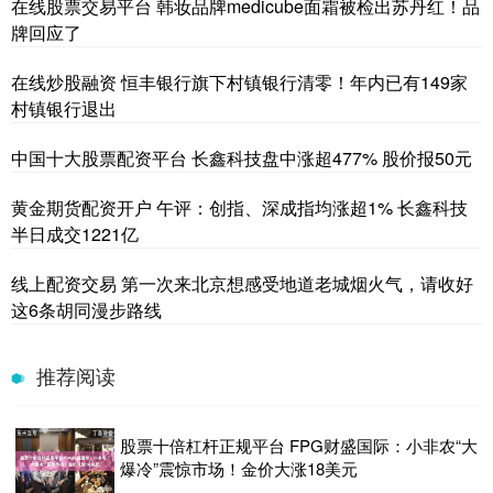
在线股票交易平台 韩妆品牌medicube面霜被检出苏丹红！品
牌回应了
在线炒股融资 恒丰银行旗下村镇银行清零！年内已有149家
村镇银行退出
中国十大股票配资平台 长鑫科技盘中涨超477% 股价报50元
黄金期货配资开户 午评：创指、深成指均涨超1% 长鑫科技
半日成交1221亿
线上配资交易 第一次来北京想感受地道老城烟火气，请收好
这6条胡同漫步路线
推荐阅读
股票十倍杠杆正规平台 FPG财盛国际：小非农“大
爆冷”震惊市场！金价大涨18美元