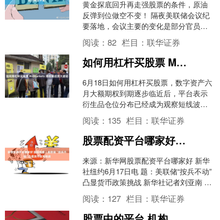
黄金探底回升再走强股票的条件，原油
反弹到位做空不变！ 隔夜美联储会议纪
要落地，会议主要的变化是部分官员从
之前维持利率不变开始转向9月份降息，
阅读：
82
栏目：
联华证券
稍微强化了美联储9月....
如何用杠杆买股票 M4Markets:期权临近放大波动
6月18日如何用杠杆买股票，数字资产六
月大额期权到期逐步临近后，平台表示
衍生品仓位分布已经成为观察短线波动
的核心线索，现货价格的每次拉升或回
阅读：
135
栏目：
联华证券
落都更容易受到对冲行....
股票配资平台哪家好 国际观察丨美联储“按兵不动”凸显货币政策挑战
来源：新华网股票配资平台哪家好 新华
社纽约6月17日电 题：美联储“按兵不动”
凸显货币政策挑战 新华社记者刘亚南 美
国联邦储备委员会在17日结束的议息会
阅读：
127
栏目：
联华证券
议上连续....
股票中的平台 机构：美联储评论暗示通胀风险尚未结束