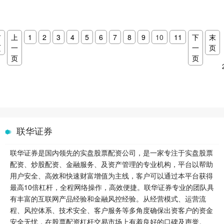
首
上
1
2
3
4
5
6
7
8
9
10
11
下
末
页
一
一
页
页
页
联华证券
联华证券是国内领先的实盘股票配资公司，是一家专注于实盘股票
配资、炒股配资、金融服务、及资产管理的专业机构，平台以帮助
用户安全、高效和快速财富增值为主线，客户可以通过本平台获得
最高10倍杠杆，全程网络操作，高效便捷。联华证券专业的团队具
有丰富的互联网产品经验和金融风控经验。从经营模式、运营流
程、风控体系、技术安全、客户服务等多角度确保出资客户的资金
安全无忧，在股票配资杠杆交易市场上有着良好的口碑及声誉。