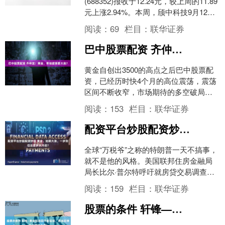
(688352)报收于12.24元，较上周的11.89
元上涨2.94%。本周，颀中科技9月12日
盘中最高价报12.47元。....
阅读：
69
栏目：
联华证券
巴中股票配资 齐仲龙：黄金，旱地拔葱要大涨？
黄金自创出3500的高点之后巴中股票配
资，已经历时快4个月的高位震荡，震荡
区间不断收窄，市场期待的多空破局走
势，截止目前，也没有出现，俄乌战
阅读：
153
栏目：
联华证券
争，边打边谈，美联储....
配资平台炒股配资炒股 黄金，如期大涨，一步到位还是多头开启？
全球“万税爷”之称的特朗普一天不搞事，
就不是他的风格。美国联邦住房金融局
局长比尔·普尔特呼吁就房贷交易调查美
联储理事库克，暗示其可能触犯刑法。
阅读：
159
栏目：
联华证券
特朗普随后喊话库克....
股票的条件 轩锋—黄金探底回升看延续，原油反弹压力做空不变！