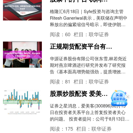
格隆汇6月18日｜Syfe投资与咨询主管
Ritesh Ganeriwal表示，美联储在声明中
释放出的偏紧缩信号暗示，即使伊朗冲
突结束且能源供应恢复正常，通胀风
阅读：
60
栏目：
联华证券
险....
正规期货配资平台有哪些 华源证券：首次覆盖燕京啤酒给予增持评级
华源证券股份有限公司张东雪,林若尧近
期对燕京啤酒进行研究并发布了研究报
告《基本面高增势能强劲，提质增效迈
向新阶段》，首次覆盖燕京啤酒给予增
阅读：
81
栏目：
联华证券
持评级。 燕京啤酒(0....
股票炒股配资 爱美客：公司及时履行信息披露义务
证券之星消息，爱美客(300896)08月15
日在投资者关系平台上答复投资者关心
的问题。 投资者提问：公司于8月13日在
互动平台称“REGEN尚未收到仲裁受理
阅读：
175
栏目：
联华证券
文....