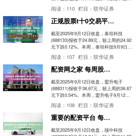
额2597.64万港元。 国富量子公告，....
阅读：
110
栏目：
联华证券
正规股票t十0交易平台 每周股票复盘：泰坦科技（688133）现折价15.21%大宗交易
截至2025年9月12日收盘，泰坦科技
(688133)报收于24.89元，较上周的24.92
元下跌0.12%。本周，泰坦科技9月9日盘
中最高价报25.43元。9....
阅读：
107
栏目：
联华证券
配资网之家 每周股票复盘：盟升电子（688311）完成董事会换届及监事会取消
截至2025年9月12日收盘，盟升电子
(688311)报收于36.67元，较上周的36.87
元下跌0.54%。本周，盟升电子9月12日
盘中最高价报37.65元。....
阅读：
108
栏目：
联华证券
重要的配资平台 每周股票复盘：颀中科技（688352）可转债获上会通过
截至2025年9月12日收盘，颀中科技