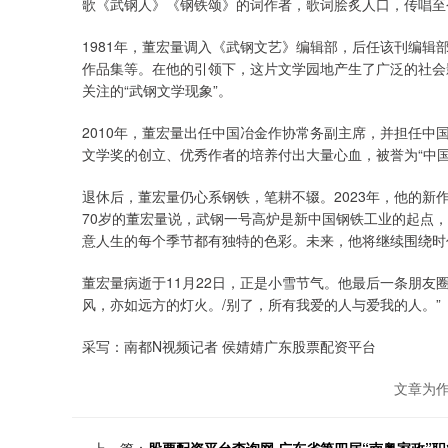
歌《武钢人》《钢铁颂》的词作者，歌词脍炙人口，传唱至
1981年，董宏量调入《武钢文艺》编辑部，后任该刊编
作品集等。在他的引领下，这片文学园地产生了广泛的社会
关注的“武钢文学现象”。
2010年，董宏量出任中国冶金作协常务副主席，并担任
文学奖的创立、优秀作者的培养付出大量心血，被誉为“中国
退休后，董宏量仍心系钢铁，笔耕不辍。2023年，他的
70岁的董宏量说，武钢一号高炉是新中国钢铁工业的起点，
意人生的每个季节都有独特的色彩。未来，他将继续围绕时
董宏量病逝于11月22日，正是小雪节气。他最后一条朋友
风，亦如远方的灯火。/别了，所有我爱的人与爱我的人。”
采写：南都N视频记者 侯婧婧广东股票配资平台
文章为
上一篇：
股票配资平台查询网 广东省第四届“南粤家政”