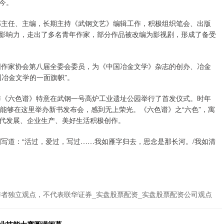
今。
辑部主任、主编，长期主持《武钢文艺》编辑工作，积极组织笔会、出版
影响力，走出了多名青年作家，部分作品被改编为影视剧，形成了备受
中国作家协会第八届全委会委员，为《中国冶金文学》杂志的创办、冶金
冶金文学的一面旗帜”。
新作《六色谱》特意在武钢一号高炉工业遗址公园举行了首发仪式。时年
能够在这里举办新书发布会，感到无上荣光。《六色谱》之“六色”，寓
代发展、企业生产、美好生活积极创作。
圈写道：“活过，爱过，写过……我如雁字归去，思念是那长河。/我如清
作者独立观点，不代表联华证券_实盘股票配资_实盘股票配资公司观点
职业技能大赛圆满闭幕